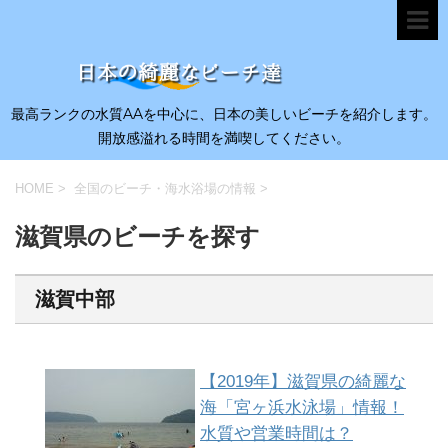
最高ランクの水質AAを中心に、日本の美しいビーチを紹介します。
開放感溢れる時間を満喫してください。
HOME
>
全国のビーチ・海水浴場の情報
>
滋賀県のビーチを探す
滋賀中部
【2019年】滋賀県の綺麗な
海「宮ヶ浜水泳場」情報！
水質や営業時間は？