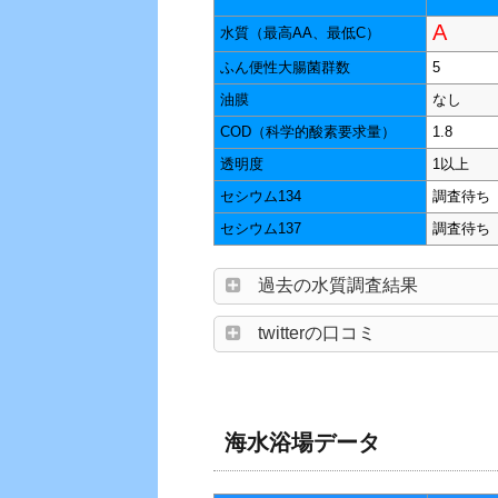
A
水質（最高AA、最低C）
ふん便性大腸菌群数
5
油膜
なし
COD（科学的酸素要求量）
1.8
透明度
1以上
セシウム134
調査待ち
セシウム137
調査待ち
過去の水質調査結果
twitterの口コミ
海水浴場データ