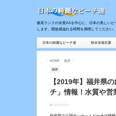
最高ランクの水質AAを中心に、日本の美しいビ
します。開放感溢れる時間を満喫してください
日本の綺麗なビーチ達
快水浴場百選
HOME
HOME
>
福井
>
福井
【2019年】福井県
チ」情報！水質や営
2019/05/19
福井県の三国サンセットビーチの情報