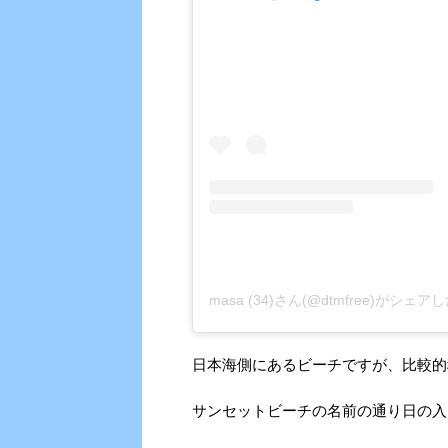
masa (34)さん(@dtmfree)がシェ
日本海側にあるビーチですが、比較的
サンセットビーチの名前の通り日の入