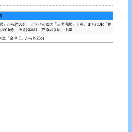
間
井駅」から約50分、えちぜん鉄道「三国港駅」下車、またはJR「福
ら約15分、JR北陸本線「芦原温泉駅」下車、
車道「金津IC」から約25分