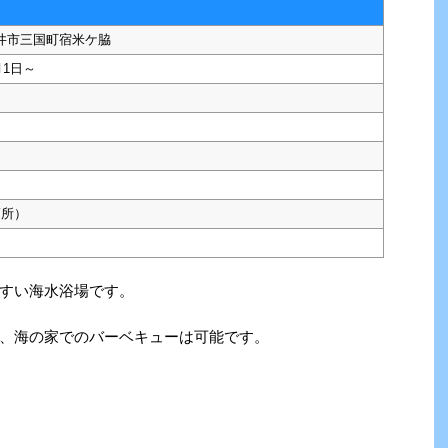
井市三国町宿米ケ脇
月1日～
箇所）
すい海水浴場です。
、海の家でのバーベキューは可能です。