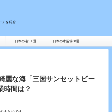
ーチを紹介
。
日本の渚100選
日本の水浴場88選
の綺麗な海「三国サンセットビー
業時間は？
のまとめです。