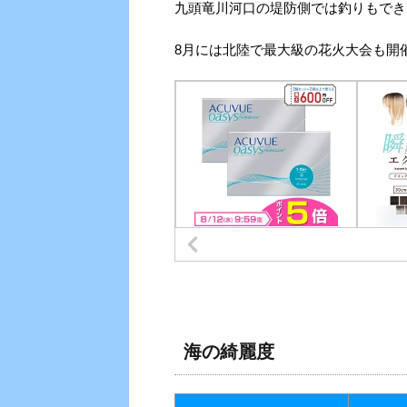
九頭竜川河口の堤防側では釣りもでき
8月には北陸で最大級の花火大会も開
海の綺麗度