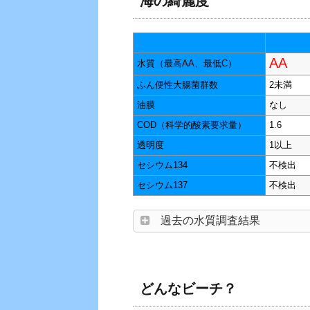
海の綺麗度
AA
水質（最高AA、最低C）
ふん便性大腸菌群数
2未満
油膜
なし
COD（科学的酸素要求量）
1.6
透明度
1以上
セシウム134
不検出
セシウム137
不検出
過去の水質調査結果
どんなビーチ？