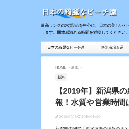
最高ランクの水質AAを中心に、日本の美しいビ
します。開放感溢れる時間を満喫してください
日本の綺麗なビーチ達
快水浴場百選
HOME
HOME
>
新潟
>
新潟
【2019年】新潟県
報！水質や営業時間
2016/07/16
2019/08/20
新潟県の関屋浜海水浴場の情報のまと