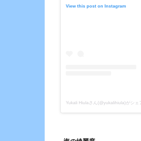
View this post on Instagram
Yukali Hiulaさん(@yukalihiula)