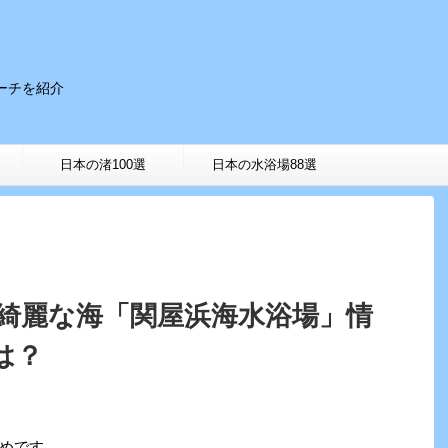
ーチを紹介
。
日本の渚100選
日本の水浴場88選
の綺麗な海「関屋浜海水浴場」情
は？
めです。