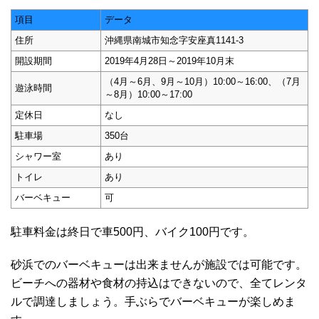
項目
データ
住所
沖縄県南城市知念字安座真1141-3
開設期間
2019年4月28日～2019年10月末
（4月～6月、9月～10月）10:00～16:00、（7月
遊泳時間
～8月）10:00～17:00
定休日
なし
駐車場
350台
シャワー室
あり
トイレ
あり
バーベキュー
可
駐車料金は終日で車500円、バイク100円です。
砂浜でのバーベキューは出来ませんが施設では可能です。
ビーチへの器材や食材の持込はできないので、全てレンタ
ルで調達しましょう。手ぶらでバーベキューが楽しめま