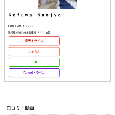
Ｋａｆｕｗａ Ｎａｎｊｙｏ
posted with
トマレバ
沖縄県南城市知念安座真1126-1
[地図]
楽天トラベル
じゃらん
一休
Yahoo!トラベル
口コミ・動画