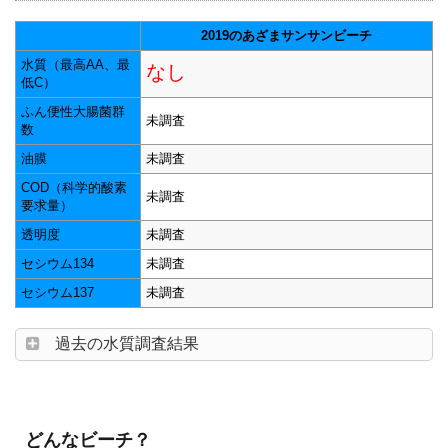
2019のあざまサンサンビーチ
水質（最高AA、最
なし
低C）
ふん便性大腸菌群
未調査
数
油膜
未調査
COD（科学的酸素
未調査
要求量）
透明度
未調査
セシウム134
未調査
セシウム137
未調査
過去の水質調査結果
どんなビーチ？