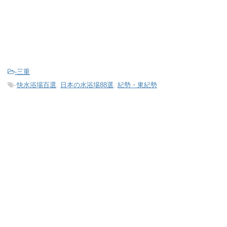
-
三重
-
快水浴場百選
,
日本の水浴場88選
,
紀勢・東紀勢