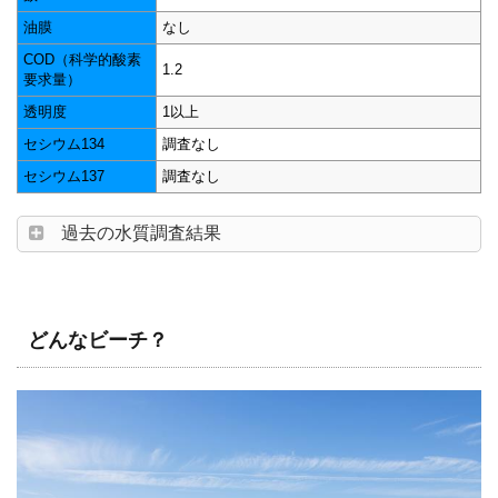
油膜
なし
COD（科学的酸素
1.2
要求量）
透明度
1以上
セシウム134
調査なし
セシウム137
調査なし
過去の水質調査結果
どんなビーチ？