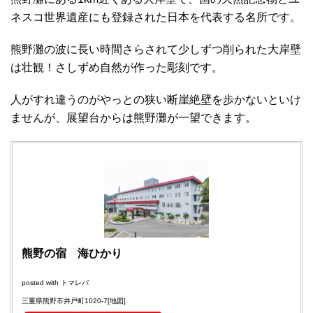
ネスコ世界遺産にも登録された日本を代表する名所です。
熊野灘の波に長い時間さらされて少しずつ削られた大岸壁
は壮観！さしずめ自然が作った彫刻です。
人がすれ違うのがやっとの狭い断崖絶壁を歩かないといけ
ませんが、展望台からは熊野灘が一望できます。
熊野の宿 海ひかり
posted with
トマレバ
三重県熊野市井戸町1020-7
[地図]