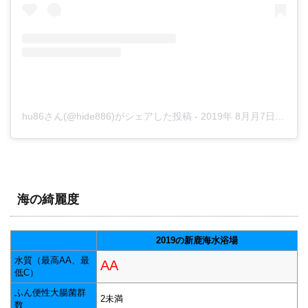
hu86さん(@hide886)がシェアした投稿
-
2019年 8月月7日午前4時37分PDT
海の綺麗度
2019の新鹿海水浴場
水質（最高AA、最
AA
低C）
ふん便性大腸菌群
2未満
数