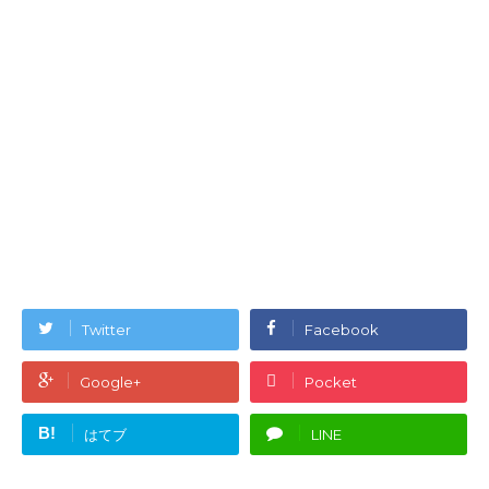
Twitter
Facebook
Google+
Pocket
B!
はてブ
LINE